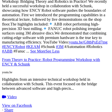
Workshop: Bridging Theory and Robotics in Practice!
We recently
held a successful workshop in collaboration with Schunk,
showcasing how ENCY Robot software pushes the boundaries of
automation. First we introduced the programming capabilities in a
theoretical lecture, followed by live demonstrations on the shop
floor.
The highlights included:
ABB robot performing high-
precision 3D bust milling.
FANUC robot polishing irregular
surfaces using 3M abrasive discs.
We demonstrated that combining
cutting-edge software with premium hardware is the true key to
manufacturing efficiency.
YouTube Video:
youtu.be/G8tbPxEd7mg
#ENCYRobot
#KEAM
#Schunk
#3M
#Automation #Robotics
#ABB
#Fanuc
...
See More
See Less
From Theory to Practice: Robot Programming Workshop with
ENCY & Schunk
youtu.be
Highlights from an intensive technical workshop held in
collaboration with Schunk. This event focused on the bridge
between advanced software and high-precis...
Video
View on Facebook
·
Share