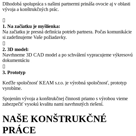
Dlhodobá spolupráca s našimi partnermi prináša ovocie aj v oblasti
vývoja a konštrukčných prác.
1. Na začiatku je myšlienka:
Na začiatku je presná definícia potrieb partnera. Počas komunikácie
si zadefinujeme Vaše požiadavky.
2. 3D model:
Navrhneme 3D CAD model a po schválení vypracujeme výkresovú
dokumentáciu
3. Prototyp
Keďže spoločnosť KEAM s.r.o. je výrobná spoločnosť, prototyp
vyrobíme.
Spojením vývoja a konštrukčnej činnosti priamo s výrobou vieme
zabezpečiť vysokú kvalitu nami navrhnutých riešení.
NAŠE KONŠTRUKČNÉ
PRÁCE