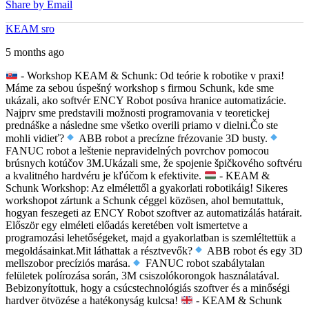
Share by Email
KEAM sro
5 months ago
- Workshop KEAM & Schunk: Od teórie k robotike v praxi!
Máme za sebou úspešný workshop s firmou Schunk, kde sme
ukázali, ako softvér ENCY Robot posúva hranice automatizácie.
Najprv sme predstavili možnosti programovania v teoretickej
prednáške a následne sme všetko overili priamo v dielni.
Čo ste
mohli vidieť?
ABB robot a precízne frézovanie 3D busty.
FANUC robot a leštenie nepravidelných povrchov pomocou
brúsnych kotúčov 3M.
Ukázali sme, že spojenie špičkového softvéru
a kvalitného hardvéru je kľúčom k efektivite.
- KEAM &
Schunk Workshop: Az elmélettől a gyakorlati robotikáig!
Sikeres
workshopot zártunk a Schunk céggel közösen, ahol bemutattuk,
hogyan feszegeti az ENCY Robot szoftver az automatizálás határait.
Először egy elméleti előadás keretében volt ismertetve a
programozási lehetőségeket, majd a gyakorlatban is szemléltettük a
megoldásainkat.
Mit láthattak a résztvevők?
ABB robot és egy 3D
mellszobor precíziós marása.
FANUC robot szabálytalan
felületek polírozása során, 3M csiszolókorongok használatával.
Bebizonyítottuk, hogy a csúcstechnológiás szoftver és a minőségi
hardver ötvözése a hatékonyság kulcsa!
- KEAM & Schunk