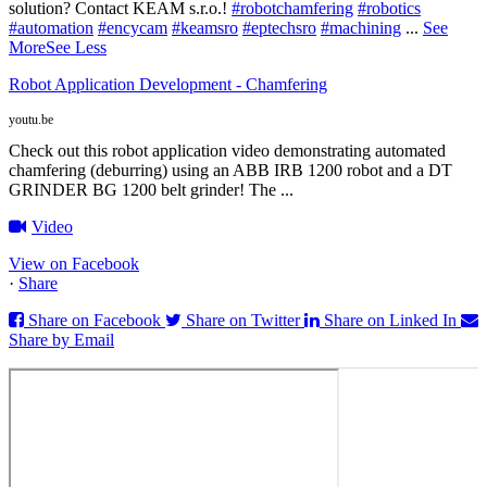
solution? Contact KEAM s.r.o.!
#robotchamfering
#robotics
#automation
#encycam
#keamsro
#eptechsro
#machining
...
See
More
See Less
Robot Application Development - Chamfering
youtu.be
Check out this robot application video demonstrating automated
chamfering (deburring) using an ABB IRB 1200 robot and a DT
GRINDER BG 1200 belt grinder! The ...
Video
View on Facebook
·
Share
Share on Facebook
Share on Twitter
Share on Linked In
Share by Email