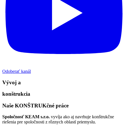
Odoberať kanál
Vývoj a
konštrukcia
Naše
KONŠTRUKčné práce
Spoločnosť KEAM s.r.o.
vyvíja ako aj navrhuje konštrukčne
riešenia pre spoločnosti z rôznych oblastí priemyslu.