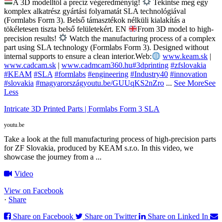
A 3D modelltől a precíz végeredményig!
Tekintse meg egy
komplex alkatrész gyártási folyamatát SLA technológiával
(Formlabs Form 3). Belső támasztékok nélküli kialakítás a
tökéletesen tiszta belső felületekért.
EN
From 3D model to high-
precision results!
Watch the manufacturing process of a complex
part using SLA technology (Formlabs Form 3). Designed without
internal supports to ensure a clean interior.
Web:
www.keam.sk
|
www.cadcam.sk
|
www.cadmcam360.hu
#3dprinting
#zfslovakia
#KEAM
#SLA
#formlabs
#engineering
#Industry40
#innovation
#slovakia
#magyarország
youtu.be/GUUqKS2nZro
...
See More
See
Less
Intricate 3D Printed Parts | Formlabs Form 3 SLA
youtu.be
Take a look at the full manufacturing process of high-precision parts
for ZF Slovakia, produced by KEAM s.r.o. In this video, we
showcase the journey from a ...
Video
View on Facebook
·
Share
Share on Facebook
Share on Twitter
Share on Linked In