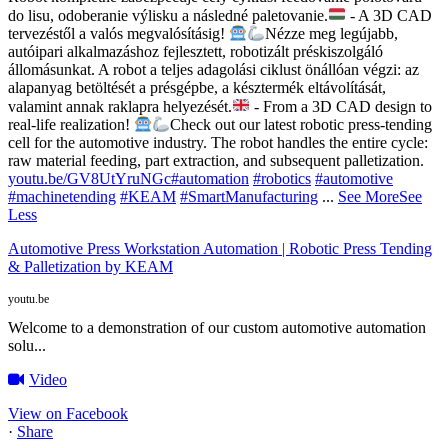
do lisu, odoberanie výlisku a následné paletovanie.
- A 3D CAD
tervezéstől a valós megvalósításig!
Nézze meg legújabb,
autóipari alkalmazáshoz fejlesztett, robotizált préskiszolgáló
állomásunkat. A robot a teljes adagolási ciklust önállóan végzi: az
alapanyag betöltését a présgépbe, a késztermék eltávolítását,
valamint annak raklapra helyezését.
- From a 3D CAD design to
real-life realization!
Check out our latest robotic press-tending
cell for the automotive industry. The robot handles the entire cycle:
raw material feeding, part extraction, and subsequent palletization.
youtu.be/GV8UtYruNGc
#automation
#robotics
#automotive
#machinetending
#KEAM
#SmartManufacturing
...
See More
See
Less
Automotive Press Workstation Automation | Robotic Press Tending
& Palletization by KEAM
youtu.be
Welcome to a demonstration of our custom automotive automation
solu...
Video
View on Facebook
·
Share