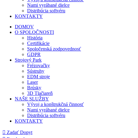
Nami vyrábané dielce
Distribúcia softvéru
KONTAKTY
DOMOV
O SPOLOČNOSTI
História
Certifikácie
Spoločenská zodpovednosť
GDPR
Strojový Park
Frézovačky
Sústruhy
EDM stroje
Laser
Brúsky
3D Tlačiareň
NAŠE SLUŽBY
Vývoj a konštrukčná činnosť
Nami vyrábané dielce
Distribúcia softvéru
KONTAKTY
Zadať Dopyt