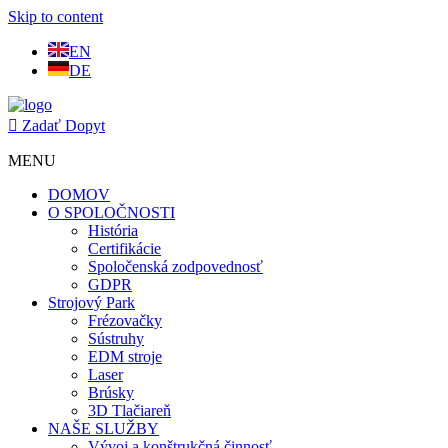
Skip to content
EN
DE
Zadať Dopyt
MENU
DOMOV
O SPOLOČNOSTI
História
Certifikácie
Spoločenská zodpovednosť
GDPR
Strojový Park
Frézovačky
Sústruhy
EDM stroje
Laser
Brúsky
3D Tlačiareň
NAŠE SLUŽBY
Vývoj a konštrukčná činnosť