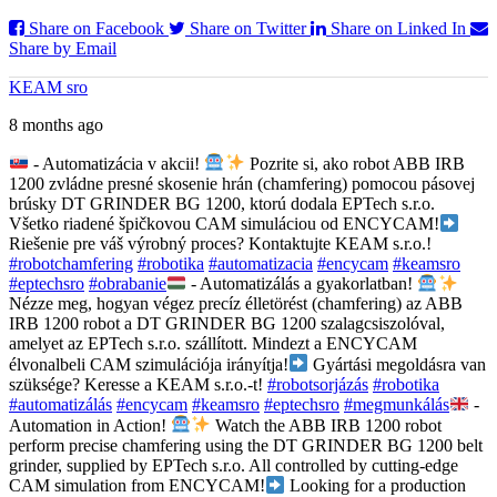
Share on Facebook
Share on Twitter
Share on Linked In
Share by Email
KEAM sro
8 months ago
- Automatizácia v akcii!
Pozrite si, ako robot ABB IRB
1200 zvládne presné skosenie hrán (chamfering) pomocou pásovej
brúsky DT GRINDER BG 1200, ktorú dodala EPTech s.r.o.
Všetko riadené špičkovou CAM simuláciou od ENCYCAM!
Riešenie pre váš výrobný proces? Kontaktujte KEAM s.r.o.!
#robotchamfering
#robotika
#automatizacia
#encycam
#keamsro
#eptechsro
#obrabanie
- Automatizálás a gyakorlatban!
Nézze meg, hogyan végez precíz élletörést (chamfering) az ABB
IRB 1200 robot a DT GRINDER BG 1200 szalagcsiszolóval,
amelyet az EPTech s.r.o. szállított. Mindezt a ENCYCAM
élvonalbeli CAM szimulációja irányítja!
Gyártási megoldásra van
szüksége? Keresse a KEAM s.r.o.-t!
#robotsorjázás
#robotika
#automatizálás
#encycam
#keamsro
#eptechsro
#megmunkálás
-
Automation in Action!
Watch the ABB IRB 1200 robot
perform precise chamfering using the DT GRINDER BG 1200 belt
grinder, supplied by EPTech s.r.o. All controlled by cutting-edge
CAM simulation from ENCYCAM!
Looking for a production