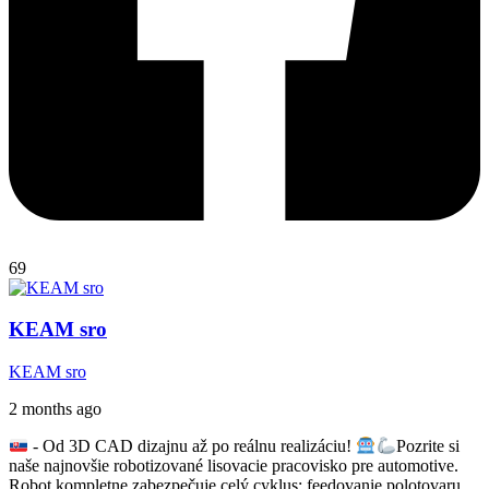
69
KEAM sro
KEAM sro
2 months ago
- Od 3D CAD dizajnu až po reálnu realizáciu!
Pozrite si
naše najnovšie robotizované lisovacie pracovisko pre automotive.
Robot kompletne zabezpečuje celý cyklus: feedovanie polotovaru