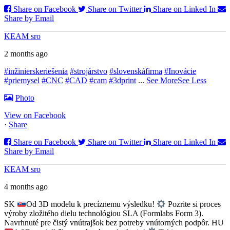
Share on Facebook
Share on Twitter
Share on Linked In
Share by Email
KEAM sro
2 months ago
#inžinierskeriešenia
#strojárstvo
#slovenskáfirma
#Inovácie
#priemysel
#CNC
#CAD
#cam
#3dprint
...
See More
See Less
Photo
View on Facebook
·
Share
Share on Facebook
Share on Twitter
Share on Linked In
Share by Email
KEAM sro
4 months ago
SK
Od 3D modelu k precíznemu výsledku!
Pozrite si proces
výroby zložitého dielu technológiou SLA (Formlabs Form 3).
Navrhnuté pre čistý vnútrajšok bez potreby vnútorných podpôr.
HU