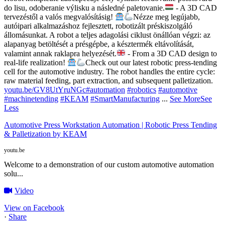
do lisu, odoberanie výlisku a následné paletovanie.
- A 3D CAD
tervezéstől a valós megvalósításig!
Nézze meg legújabb,
autóipari alkalmazáshoz fejlesztett, robotizált préskiszolgáló
állomásunkat. A robot a teljes adagolási ciklust önállóan végzi: az
alapanyag betöltését a présgépbe, a késztermék eltávolítását,
valamint annak raklapra helyezését.
- From a 3D CAD design to
real-life realization!
Check out our latest robotic press-tending
cell for the automotive industry. The robot handles the entire cycle:
raw material feeding, part extraction, and subsequent palletization.
youtu.be/GV8UtYruNGc
#automation
#robotics
#automotive
#machinetending
#KEAM
#SmartManufacturing
...
See More
See
Less
Automotive Press Workstation Automation | Robotic Press Tending
& Palletization by KEAM
youtu.be
Welcome to a demonstration of our custom automotive automation
solu...
Video
View on Facebook
·
Share