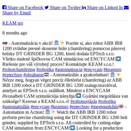
Share on Facebook
Share on Twitter
Share on Linked In
Share by Email
KEAM sro
8 months ago
- Automatizácia v akcii!
Pozrite si, ako robot ABB IRB
1200 zvládne presné skosenie hrán (chamfering) pomocou pásovej
brúsky DT GRINDER BG 1200, ktorú dodala EPTech s.r.o.
Všetko riadené špičkovou CAM simuláciou od ENCYCAM!
Riešenie pre váš výrobný proces? Kontaktujte KEAM s.r.o.!
#robotchamfering
#robotika
#automatizacia
#encycam
#keamsro
#eptechsro
#obrabanie
- Automatizálás a gyakorlatban!
Nézze meg, hogyan végez precíz élletörést (chamfering) az ABB
IRB 1200 robot a DT GRINDER BG 1200 szalagcsiszolóval,
amelyet az EPTech s.r.o. szállított. Mindezt a ENCYCAM
élvonalbeli CAM szimulációja irányítja!
Gyártási megoldásra van
szüksége? Keresse a KEAM s.r.o.-t!
#robotsorjázás
#robotika
#automatizálás
#encycam
#keamsro
#eptechsro
#megmunkálás
-
Automation in Action!
Watch the ABB IRB 1200 robot
perform precise chamfering using the DT GRINDER BG 1200 belt
grinder, supplied by EPTech s.r.o. All controlled by cutting-edge
CAM simulation from ENCYCAM!
Looking for a production