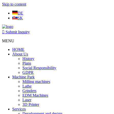
Skip to content
DE
SK
Submit Inquiry
MENU
HOME
About Us
History
Plans
Social Responsibility
GDPR
Machine Park
Milling machines
Lathe
Grinders
EDM Machines
Laser
3D Printer
Services
Development and design