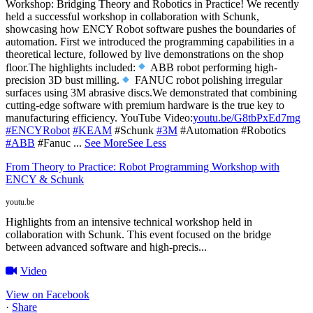
Workshop: Bridging Theory and Robotics in Practice!
We recently
held a successful workshop in collaboration with Schunk,
showcasing how ENCY Robot software pushes the boundaries of
automation. First we introduced the programming capabilities in a
theoretical lecture, followed by live demonstrations on the shop
floor.
The highlights included:
ABB robot performing high-
precision 3D bust milling.
FANUC robot polishing irregular
surfaces using 3M abrasive discs.
We demonstrated that combining
cutting-edge software with premium hardware is the true key to
manufacturing efficiency.
YouTube Video:
youtu.be/G8tbPxEd7mg
#ENCYRobot
#KEAM
#Schunk
#3M
#Automation #Robotics
#ABB
#Fanuc
...
See More
See Less
From Theory to Practice: Robot Programming Workshop with
ENCY & Schunk
youtu.be
Highlights from an intensive technical workshop held in
collaboration with Schunk. This event focused on the bridge
between advanced software and high-precis...
Video
View on Facebook
·
Share