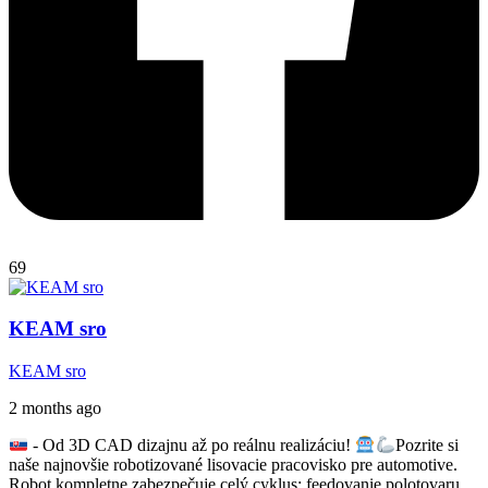
69
KEAM sro
KEAM sro
2 months ago
- Od 3D CAD dizajnu až po reálnu realizáciu!
Pozrite si
naše najnovšie robotizované lisovacie pracovisko pre automotive.
Robot kompletne zabezpečuje celý cyklus: feedovanie polotovaru