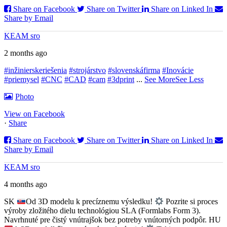
Share on Facebook
Share on Twitter
Share on Linked In
Share by Email
KEAM sro
2 months ago
#inžinierskeriešenia
#strojárstvo
#slovenskáfirma
#Inovácie
#priemysel
#CNC
#CAD
#cam
#3dprint
...
See More
See Less
Photo
View on Facebook
·
Share
Share on Facebook
Share on Twitter
Share on Linked In
Share by Email
KEAM sro
4 months ago
SK
Od 3D modelu k precíznemu výsledku!
Pozrite si proces
výroby zložitého dielu technológiou SLA (Formlabs Form 3).
Navrhnuté pre čistý vnútrajšok bez potreby vnútorných podpôr.
HU