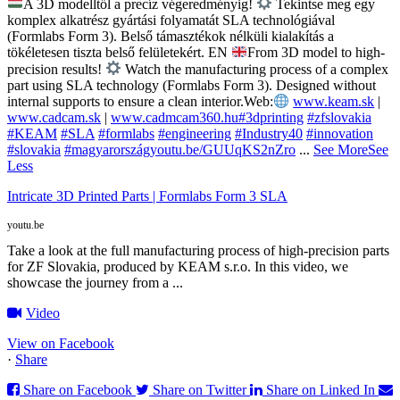
A 3D modelltől a precíz végeredményig!
Tekintse meg egy
komplex alkatrész gyártási folyamatát SLA technológiával
(Formlabs Form 3). Belső támasztékok nélküli kialakítás a
tökéletesen tiszta belső felületekért.
EN
From 3D model to high-
precision results!
Watch the manufacturing process of a complex
part using SLA technology (Formlabs Form 3). Designed without
internal supports to ensure a clean interior.
Web:
www.keam.sk
|
www.cadcam.sk
|
www.cadmcam360.hu
#3dprinting
#zfslovakia
#KEAM
#SLA
#formlabs
#engineering
#Industry40
#innovation
#slovakia
#magyarország
youtu.be/GUUqKS2nZro
...
See More
See
Less
Intricate 3D Printed Parts | Formlabs Form 3 SLA
youtu.be
Take a look at the full manufacturing process of high-precision parts
for ZF Slovakia, produced by KEAM s.r.o. In this video, we
showcase the journey from a ...
Video
View on Facebook
·
Share
Share on Facebook
Share on Twitter
Share on Linked In