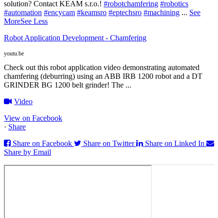
solution? Contact KEAM s.r.o.!
#robotchamfering
#robotics
#automation
#encycam
#keamsro
#eptechsro
#machining
...
See
More
See Less
Robot Application Development - Chamfering
youtu.be
Check out this robot application video demonstrating automated
chamfering (deburring) using an ABB IRB 1200 robot and a DT
GRINDER BG 1200 belt grinder! The ...
Video
View on Facebook
·
Share
Share on Facebook
Share on Twitter
Share on Linked In
Share by Email