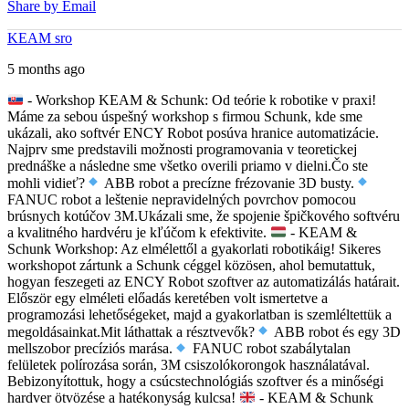
Share by Email
KEAM sro
5 months ago
- Workshop KEAM & Schunk: Od teórie k robotike v praxi!
Máme za sebou úspešný workshop s firmou Schunk, kde sme
ukázali, ako softvér ENCY Robot posúva hranice automatizácie.
Najprv sme predstavili možnosti programovania v teoretickej
prednáške a následne sme všetko overili priamo v dielni.
Čo ste
mohli vidieť?
ABB robot a precízne frézovanie 3D busty.
FANUC robot a leštenie nepravidelných povrchov pomocou
brúsnych kotúčov 3M.
Ukázali sme, že spojenie špičkového softvéru
a kvalitného hardvéru je kľúčom k efektivite.
- KEAM &
Schunk Workshop: Az elmélettől a gyakorlati robotikáig!
Sikeres
workshopot zártunk a Schunk céggel közösen, ahol bemutattuk,
hogyan feszegeti az ENCY Robot szoftver az automatizálás határait.
Először egy elméleti előadás keretében volt ismertetve a
programozási lehetőségeket, majd a gyakorlatban is szemléltettük a
megoldásainkat.
Mit láthattak a résztvevők?
ABB robot és egy 3D
mellszobor precíziós marása.
FANUC robot szabálytalan
felületek polírozása során, 3M csiszolókorongok használatával.
Bebizonyítottuk, hogy a csúcstechnológiás szoftver és a minőségi
hardver ötvözése a hatékonyság kulcsa!
- KEAM & Schunk